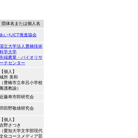
団体名または個人名
あいちICT推進協会
国立大学法人豊橋技術
科学大学
先端農業・バイオリサ
ーチセンター
【個人】
城所 美和
（豊橋市立牟呂小学校
養護教諭）
近藤寿市郎研究会
羽田野敬雄研究会
【個人】
吉野さつき
（愛知大学文学部現代
文化コースメディア芸