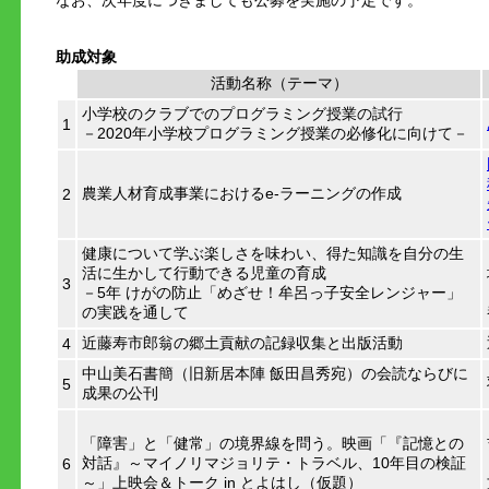
なお、次年度につきましても公募を実施の予定です。
助成対象
活動名称（テーマ）
小学校のクラブでのプログラミング授業の試行
1
－2020年小学校プログラミング授業の必修化に向けて－
農業人材育成事業におけるe-ラーニングの作成
2
健康について学ぶ楽しさを味わい、得た知識を自分の生
活に生かして行動できる児童の育成
3
－5年 けがの防止「めざせ！牟呂っ子安全レンジャー」
の実践を通して
近藤寿市郎翁の郷土貢献の記録収集と出版活動
4
中山美石書簡（旧新居本陣 飯田昌秀宛）の会読ならびに
5
成果の公刊
「障害」と「健常」の境界線を問う。映画「『記憶との
対話』～マイノリマジョリテ・トラベル、10年目の検証
6
～」上映会＆トーク in とよはし（仮題）