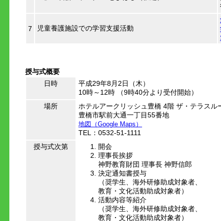
児童養護施設での学習支援活動
7
授与式概要
日時
平成29年8月2日（木）
10時～12時 （9時40分より受付開始）
場所
ホテルアークリッシュ豊橋 4階 ザ・テラスル
豊橋市駅前大通一丁目55番地
地図（Google Maps）
TEL：0532-51-1111
授与式次第
開会
理事長挨拶
神野教育財団 理事長 神野信郎
決定通知書授与
（奨学生、海外研修助成対象者、
教育・文化活動助成対象者）
活動内容等紹介
（奨学生、海外研修助成対象者、
教育・文化活動助成対象者）